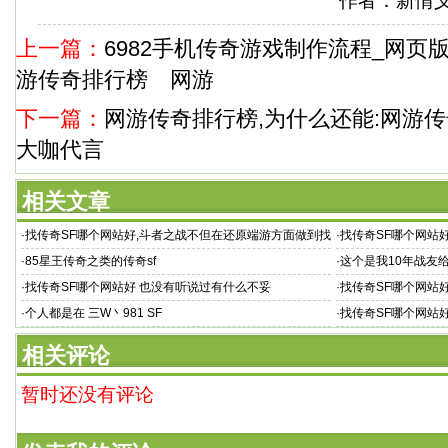
作者：新情
上一篇：
6982手机传奇游戏制作流程_网页
游传奇排行榜 网游
下一篇：
网游传奇排行榜,为什么还能:网游传
大咖代言
相关文章
·
找传奇SF哪个网站好,斗者之战不但在还原端游方面做到找
·
找传奇SF哪个网站好
传奇SF哪
站好
·
85星王传奇之类的传奇sf
·
这个是我10年战友
·
找传奇SF哪个网站好 也没有听说过有什么不妥
·
找传奇SF哪个网站
器列
·
个人都是在 三W丶981 SF
·
找传奇SF哪个网站
相关评论
暂时还没有评论