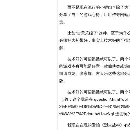
而不是现在流行的小鲜肉？除了为了
分享了自己的游戏心得，听听传奇网站
贵。
比如“古天乐绿了”这种。至于为什么
必须把大药带好，事实上技术好的可招骷
解。
技术好的可招骷髅就可以了。两个号
的游戏本身可能是任意一款仙侠类或策
司请成龙、张家辉、古天乐这些这部分
版。
技术好的可招骷髅就可以了。两个号
（,答：这个我是在 question/.html?qbl=
2%FE%B2%D8%D5%D2%B1%ED%B8%E
s%3A%2F%2Fdou.bz/1owN
我现在在玩的爱拍《烈火战神》有些传