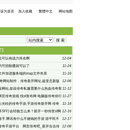
设为首页
加入收藏
繁體中文
网站地图
门
也可以有战力排名啊
12-04
的可招骷髅就可以了
11-24
的文件加进服务端的map文件夹里
11-16
2传奇网站制作，传奇新开网址,超变态新版
12-06
设网站,架设传奇私服需要什么热血传奇客
11-12
可以我用
网页传奇游戏 找sf发布网 电脑版传奇排行
11-27
网站
出光柱的传奇手游,手游传奇新开网 传奇
11-18
页游戏
界SF行会经验怎么来？新开一秒传世sf网
12-16
途手.腾讯有什么不烧钱的手游 游平民不
12-17
成长起来吗
传奇手游平台 网页传奇吧_新开合击传
12-08