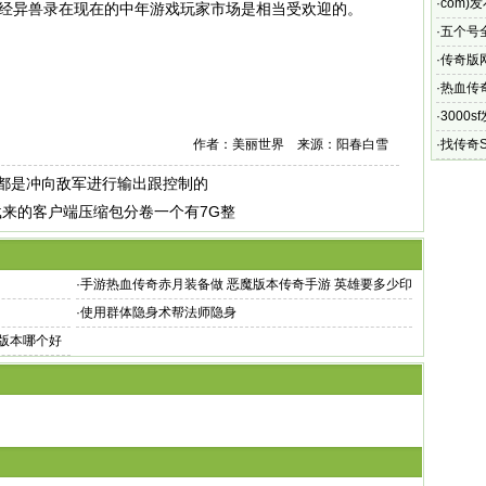
·
com
海经异兽录在现在的中年游戏玩家市场是相当受欢迎的。
·
五个号
·
传奇版
·
热血传
·
3000
布网可
作者：美丽世界 来源：阳春白雪
·
找传奇
方面做到
都是冲向敌军进行输出跟控制的
来的客户端压缩包分卷一个有7G整
·
手游热血传奇赤月装备做 恶魔版本传奇手游 英雄要多少印
记
·
使用群体隐身术帮法师隐身
版本哪个好