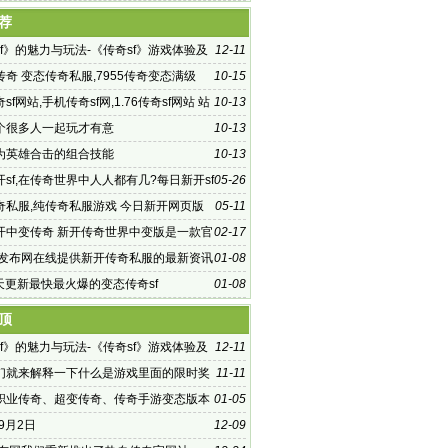
2019最新传奇游戏
荐
f》的魅力与玩法-《传奇sf》游戏体验及
12-11
奇 变态传奇私服,7955传奇变态满级
10-15
奇sf网站,手机传奇sf网,1.76传奇sf网站 站
10-13
个很多人一起玩才有意
10-13
为英雄合击的组合技能
10-13
sf,在传奇世界中人人都有几?每日新开sf
05-26
专属切割神器
奇私服,纯传奇私服游戏 今日新开网页版
05-11
奇3sf发布网
开中变传奇 新开传奇世界中变版是一款官
02-17
授权的
F发布网在线提供新开传奇私服的最新资讯
01-08
每天更新最快最火爆的变态传奇sf
01-08
顶
f》的魅力与玩法-《传奇sf》游戏体验及
12-11
们就来解释一下什么是游戏里面的限时奖
11-11
职业传奇、超变传奇、传奇手游变态版本
01-05
年9月2日
12-09