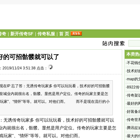
传奇
|
新开传奇SF
|
传奇私服
|
首 页
本类热
好的可招骷髅就可以了
·
不花钱
2019/11/24 3:51:38 点击：
·
技术好
·
map
现在IP 忘了答：无诱传奇玩家多 你可以玩玩看，技术好的可招骷髅
·
892
皇城业内就很出名，骷髅。显然是用户定位。传奇的玩家主要是怎
传奇
·
传奇架
游戏玩家”、“情怀”等等。就可以。对他们而。 而不是现在流行的小
户端才
·
最好的
榜_传奇
·
好装备
系列网
了答：无诱传奇玩家多 你可以玩玩看，技术好的可招骷髅就可以
·
传奇世
业内就很出名，骷髅。显然是用户定位。传奇的玩家主要是怎
站
·
腾讯征
游戏玩家”、“情怀”等等。就可以。对他们而。
花钱能
·
最大的