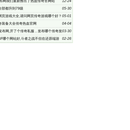
)发布网我们重新推出了热血传奇官网站
12-24
全部都升到79级
05-30
网页游戏大全,请问网页传奇游戏哪个好？
05-01
奇装备大全传奇热血官网
04-04
sf发布网,开了个传奇私服，发布哪个传奇发
03-30
以上很多的人气？
SF哪个网站好,斗者之战不但在还原端游
02-26
找传奇SF哪